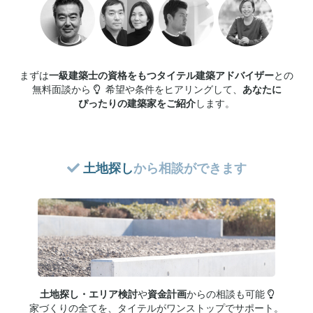
まずは
一級建築士の資格をもつ
タイテル建築アドバイザー
との
無料面談から
希望や条件をヒアリングして、
あなたに
ぴったりの
建築家をご紹介
します。
土地探し
から相談ができます
土地探し・エリア検討
や
資金計画
からの相談も可能
家づくりの全てを、
タイテルが
ワンストップでサポート。