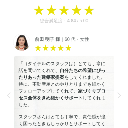
総合満足度：
4.84
/ 5.00
前田 明子 様
｜60 代・女性
家
「（タイテルのスタッフは）とても丁寧に
「
た
話を聞いてくれて、
自分たちの希望にぴっ
い
たりあった建築家提案
をしてくれました。
び
特に、不動産屋とのやりとりまでも細かく
立
ま
フォローアップしてくれて、
家づくりプロ
い
シ
セス全体をきめ細かくサポート
してくれま
よ
家
した。
ッ
スタッフさんはとても丁寧で、責任感が強
の
く困ったときもしっかりとサポートしてく
に