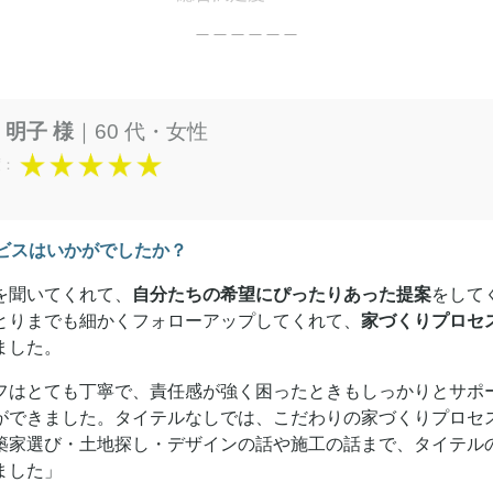
＿＿＿＿＿＿
 明子 様
｜60 代・女性
度：
ビスはいかがでしたか？
を聞いてくれて、
自分たちの希望にぴったりあった提案
をして
とりまでも細かくフォローアップしてくれて、
家づくりプロセ
ました。
フはとても丁寧で、責任感が強く困ったときもしっかりとサポ
ができました。タイテルなしでは、こだわりの家づくりプロセ
築家選び・土地探し・デザインの話や施工の話まで、タイテル
ました」