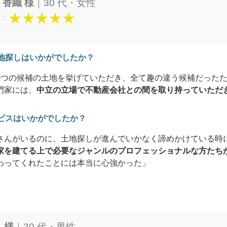
 香織 様
｜30 代・女性
度：
地探しはいかがでしたか？
4つの候補の土地を挙げていただき、全て趣の違う候補だった
門家には、
中立の立場で不動産会社との間を取り持っていただ
ビスはいかがでしたか？
さんがいるのに、土地探しが進んでいかなく諦めかけている時
家を建てる上で必要なジャンルのプロフェッショナルな方たち
わってくれたことには本当に心強かった」
. 様
｜30 代・男性