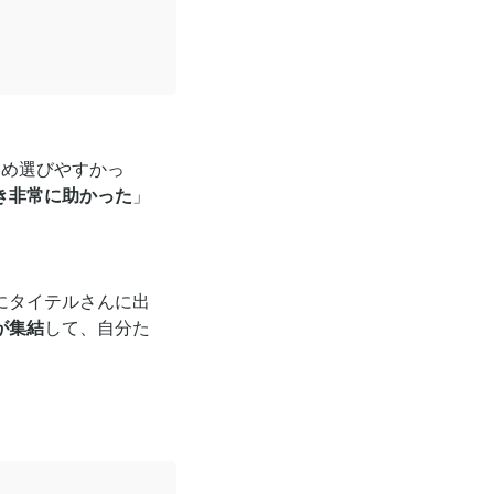
ため選びやすかっ
き非常に助かった
」
にタイテルさんに出
が集結
して、自分た