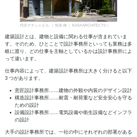
代沢テナントビル
（
笠掛 伸 ｜ KASA ARCHITECTS
）
建築設計とは、建物と設備に関わる仕事が含まれていま
す。そのため、ひとことで設計事務所といっても業務は多
岐に渡り、どの仕事を主軸としているかは設計事務所によ
って違います。
仕事内容によって、建築設計事務所は大きく分けると以下
3 つがあります。
意匠設計事務所……建物の外観や内装のデザイン設計
構造設計事務所……耐震・耐荷重など安全安心を守る
ための設計
設備設計事務所……電気設備や衛生設備などインフラ
の設計
大手の設計事務所では、一社の中にそれぞれの部署がある