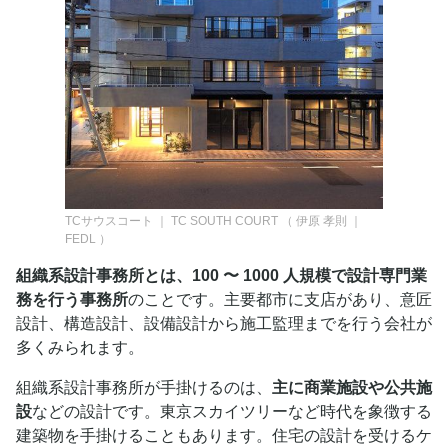
TCサウスコート ｜ TC SOUTH COURT
（
伊原 孝則 ｜
FEDL
）
組織系設計事務所とは、100 〜 1000 人規模で設計専門業
務を行う事務所
のことです。主要都市に支店があり、意匠
設計、構造設計、設備設計から施工監理までを行う会社が
多くみられます。
組織系設計事務所が手掛けるのは、
主に商業施設や公共施
設
などの設計です。東京スカイツリーなど時代を象徴する
建築物を手掛けることもあります。住宅の設計を受けるケ