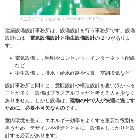
八王子の工場
（
笠掛 伸 ｜ KASA ARCHITECTS
）
建築設備設計事務所は、設備設計を行う事務所です。設備
設計には、
電気設備設計と衛生設備設計
の 2 つがありま
す。
電気設備……照明やコンセント、インターネット配線
など
衛生設備……排水・給水経路や位置、空調換気など
設計事務所と聞くと、意匠設計や構造設計を思い浮かべる
ことが多く、設備はプラスアルファだと考える人も少なく
ありません。しかし設備は、
建物の中で人が快適に過ごす
ために、必要不可欠なもの
です。
室内環境を整え、エネルギー効率をよくする重要な役割を
担うため、デザインや構造とともに、設備もしっかりと設
計する必要があります。