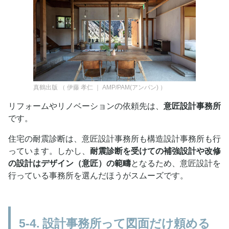
真鶴出版
（
伊藤 孝仁 ｜ AMP/PAM(アンパン)
）
リフォームやリノベーションの依頼先は、
意匠設計事務所
です。
住宅の耐震診断は、意匠設計事務所も構造設計事務所も行
っています。しかし、
耐震診断を受けての補強設計や改修
の設計はデザイン（意匠）の範疇
となるため、意匠設計を
行っている事務所を選んだほうがスムーズです。
5-4. 設計事務所って図面だけ頼める