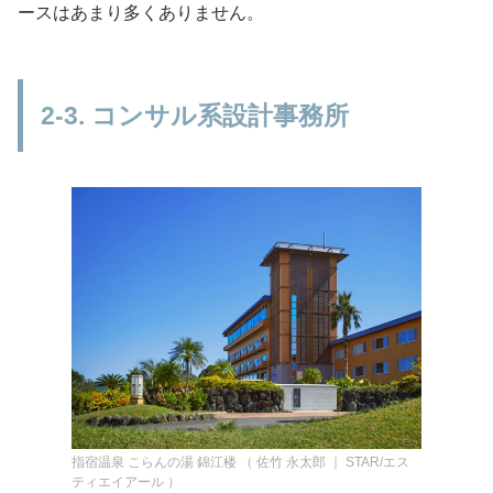
ースはあまり多くありません。
2-3. コンサル系設計事務所
指宿温泉 こらんの湯 錦江楼
（
佐竹 永太郎 ｜ STAR/エス
ティエイアール
）