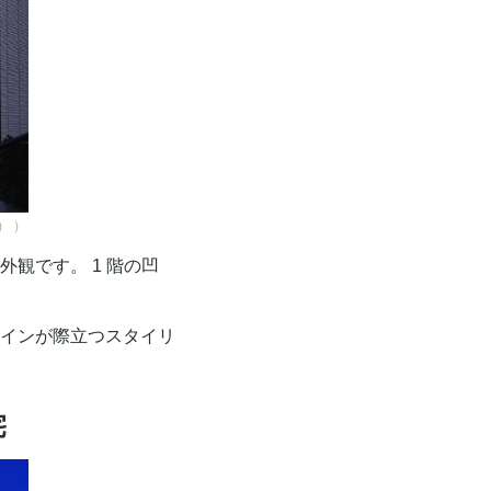
株）
）
観です。 1 階の凹
インが際立つスタイリ
宅