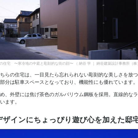
の住宅 〜寒冷地の中庭と彫刻的な街の顔〜
（
納谷 学 ｜ 納谷建築設計事務所（
ちらの住宅は、一目見たら忘れられない彫刻的な美しさを放つ外
部分は駐車スペースとなっており、機能性にも優れています。
め、外壁には焦げ茶色のガルバリウム鋼板を採用。直線的なラ
います。
モダンデザインにちょっぴり遊び心を加えた邸