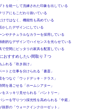
プトを統一して洗練された印象を出している
テリアにもこだわり抜いている
だけではなく、機能性も高めている
活かしたデザインにしている
ーンやナチュラルなカラーを採用している
独創的なデザインでハイセンスを光らせている
具で空間にピッタリの家具を配置している
におすすめしたい間取り 7 つ
あふれる「吹き抜け」
ベートと仕事を分けられる「書斎」
庭をつなぐ「ウッドデッキ・テラス」
時間を過ごせる「ホームシアター」
ンをスッキリ見せられる「パントリー」
バシーを守りつつ採光性を高められる「中庭」
が抜群の「ウォークインクローゼット」