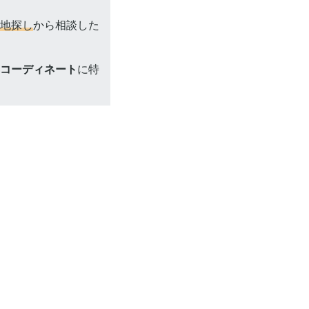
地探し
から相談した
コーディネート
に特