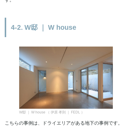
4-2. W邸 ｜ W house
W邸 ｜ W house
（
伊原 孝則 ｜ FEDL
）
こちらの事例は、ドライエリアがある地下の事例です。