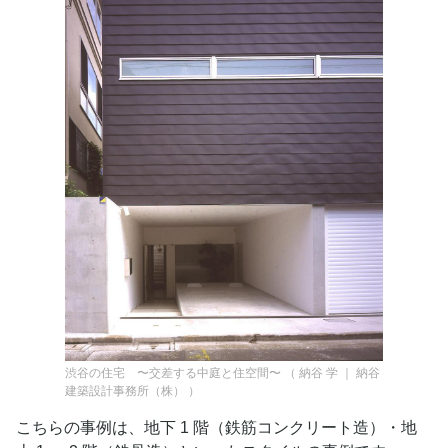
渋谷の住宅 〜交差する中庭と住空間〜
（
納谷 学 ｜ 納谷
建築設計事務所（株）
）
こちらの事例は、地下 1 階（鉄筋コンクリート造）・地