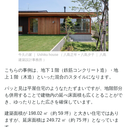
牛久の家 ｜ Ushiku house
（
八島正年 + 八島夕子 ｜ 八島
建築設計事務所
）
こちらの事例は、地下 1 階（鉄筋コンクリート造）・地
上 1 階（木造）といった混合のスタイルになります。
パッと見は平屋住宅のようなたたずまいですが、地階部分
も併用することで建物内の延べ床面積も広くとることがで
き、ゆったりとした広さを確保しています。
建築面積が 198.02 ㎡（約 59 坪）と大きい住宅ではあり
ますが、延床面積は 249.72 ㎡（約 75 坪）となっていま
す。