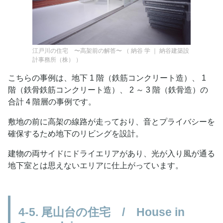
江戸川の住宅 〜高架前の解答〜
（
納谷 学 ｜ 納谷建築設
計事務所（株）
）
こちらの事例は、地下 1 階（鉄筋コンクリート造）、 1
階（鉄骨鉄筋コンクリート造）、 2 ～ 3 階（鉄骨造）の
合計 4 階層の事例です。
敷地の前に高架の線路が走っており、音とプライバシーを
確保するため地下のリビングを設計。
建物の両サイドにドライエリアがあり、光が入り風が通る
地下室とは思えないエリアに仕上がっています。
4-5. 尾山台の住宅 / House in