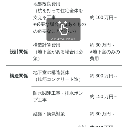
地盤改良費用
（杭を打って住宅全体を
支える工事
約 100 万円～
※必要な場合ではあるもの
の必要なことが多い）
スクロールできます
構造計算費用
約 30 万円～
設計関係
（地下室がある場合は必
※地下室のみの
須）
費用
地下室の構造躯体
構造関係
約 300 万円～
（鉄筋コンクリート造）
防水関連工事・排水ポン
約 150 万円～
プ工事
結露・換気対策
約 30 万円～