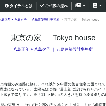
タイテルとは
ご相談の流れ
八島正年 + 八島夕子 ｜ 八島建築設計事務所
東京の家 ｜ Tokyo house
東京の家 ｜ Tokyo house
八島正年 + 八島夕子 ｜ 八島建築設計事務所
は南側のみ道路に接し、それ以外を中層の集合住宅に囲まれて
構成になっている。太陽光は吹抜け最上部に設けられたハイサ
下層まで降り注ぐ。高さ11m×幅6mの大きさを持つ漆喰塗り