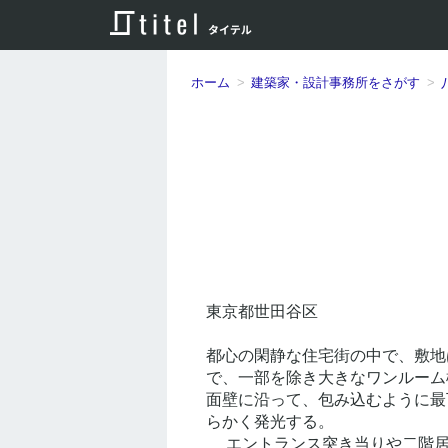
ホーム
建築家・設計事務所をさがす
東京都世田谷区
都心の閑静な住宅街の中で、敷地
で、一部を除き大きなワンルーム
面壁に沿って、包み込むように最
らかく発光する。
  エントランス突き当りや二階居間の東壁は、それぞれ外部の光を柔らかく滑りこませる曲面形状にしている。居間にはその他