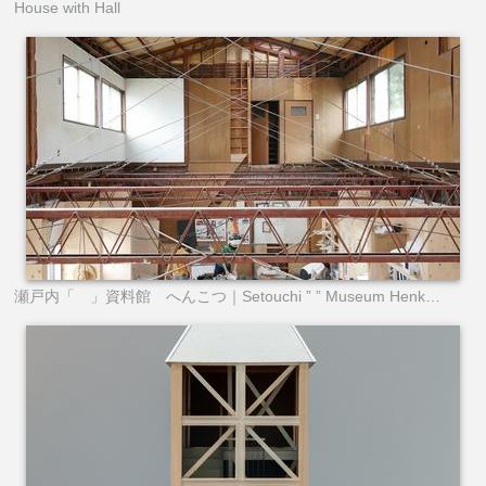
House with Hall
瀬戸内「 」資料館 へんこつ｜Setouchi ” ” Museum Henkotsu