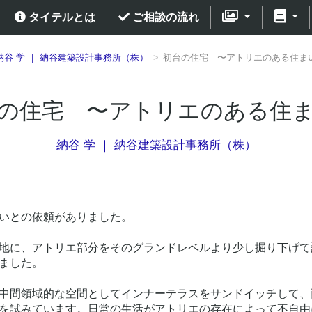
タイテルとは
ご相談の流れ
納谷 学 ｜ 納谷建築設計事務所（株）
初台の住宅 〜アトリエのある住ま
の住宅 〜アトリエのある住
納谷 学 ｜ 納谷建築設計事務所（株）
いとの依頼がありました。
地に、アトリエ部分をそのグランドレベルより少し掘り下げて
ました。
中間領域的な空間としてインナーテラスをサンドイッチして、
を試みています。日常の生活がアトリエの存在によって不自由