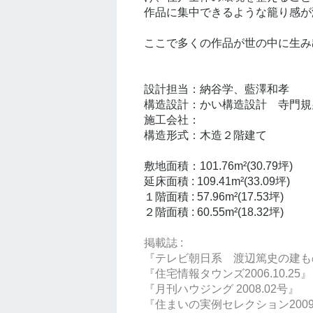
作品に集中できるような籠り感が
ここで多くの作品が世の中に生み
設計担当：納谷学、藍澤和孝
構造設計：かい構造設計　寺門規
施工会社：
構造形式：木造２階建て
敷地面積：101.76m²(30.79坪)
延床面積 : 109.41m²(33.09坪)
１階面積 : 57.96m²(17.53坪)
２階面積 : 60.55m²(18.32坪)
掲載誌 :
『テレビ朝日系　渡辺篤史の建もの探訪
『住宅情報タウンズ2006.10.25』
『月刊ハウジング 2008.02号』
『住まいの実例セレクション200