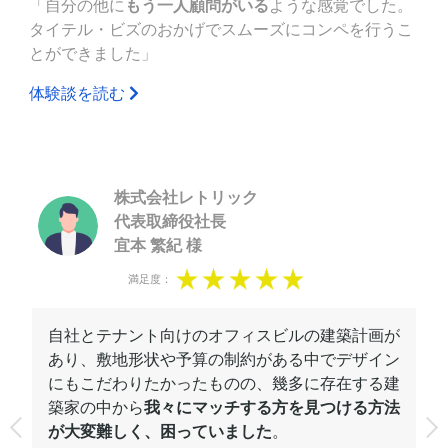
「自分の他に
もう一人顧問がいる
ような感覚でした。
タイテル・ビズのおかげでスムーズにコンペを行うこ
とができました」
体験談を読む
株式会社レトリック
代表取締役社長
宜本 繁紀 様
満足度：
で
自社とテナント向けのオフィスビルの建築計画が
あり、敷地形状や予算の制約がある中でデザイン
が
にもこだわりたかったものの、幾多に存在する建
築家の中から
我々にマッチする方を見つける方法
が大変難しく、困っていました
。
た