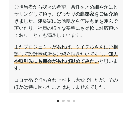
ん
ご担当者から我々の希望、条件をきめ細やかにヒ
対
ヤリングして頂き、
ぴったりの建築家をご紹介頂
きました
。建築家には他県から何度も足を運んで
頂いたり、社員の様々な要望にも柔軟に対応頂い
ており、とても満足しています。
またプロジェクトがあれば、タイテルさんにご相
談して設計事務所をご紹介頂きたいですし、
知人
や取引先にも機会があれば勧めてみたい
と思いま
す。
コロナ禍で打ち合わせが少し大変でしたが、その
ほかは特に困ったことはありませんでした。
1
2
3
4